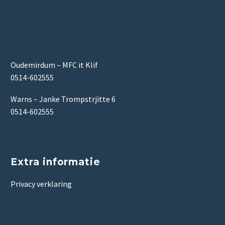
Oudemirdum – MFC it Klif
0514-602555
Warns – Janke Trompstrjitte 6
0514-602555
Extra informatie
Privacy verklaring
Website door:
tessaspijker.nl