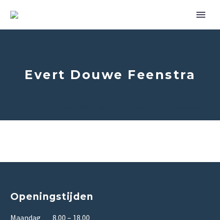
Evert Douwe Feenstra
Home
Team Member
Evert Douwe Feenstra
Openingstijden
Maandag 8.00 – 18.00