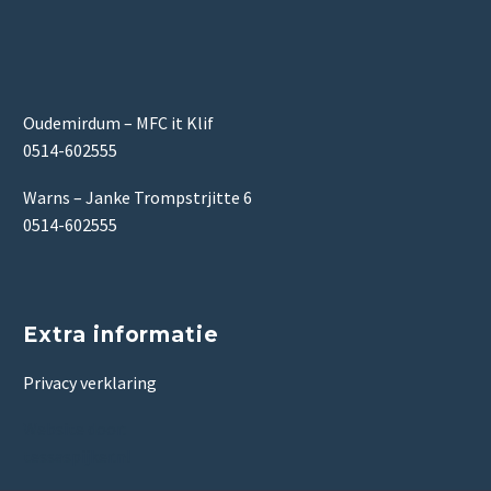
Oudemirdum – MFC it Klif
0514-602555
Warns – Janke Trompstrjitte 6
0514-602555
Extra informatie
Privacy verklaring
Website door:
tessaspijker.nl